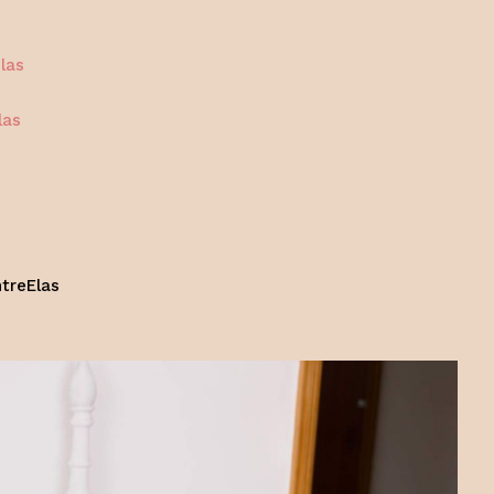
las
las
treElas