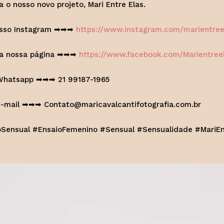
 o nosso novo projeto, Mari Entre Elas.
osso Instagram ➡➡➡
https://www.instagram.com/marientree
a nossa página ➡➡➡
https://www.facebook.com/Marientree
Whatsapp ➡➡➡ 21 99187-1965
e-mail ➡➡➡
Contato@maricavalcantifotografia.com.br
oSensual #EnsaioFemenino #Sensual #Sensualidade #MariEn