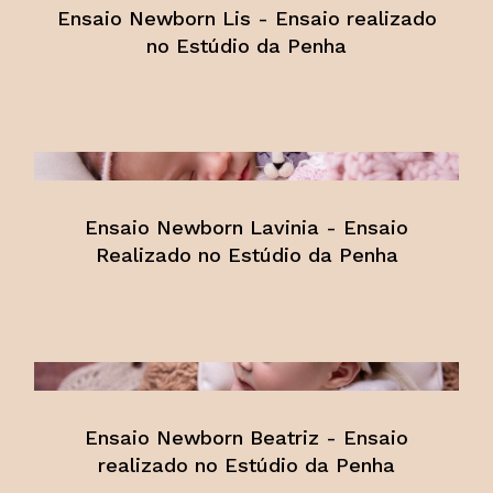
Ensaio Newborn Lis - Ensaio realizado
no Estúdio da Penha
Ensaio Newborn Lavinia - Ensaio
Realizado no Estúdio da Penha
Ensaio Newborn Beatriz - Ensaio
realizado no Estúdio da Penha