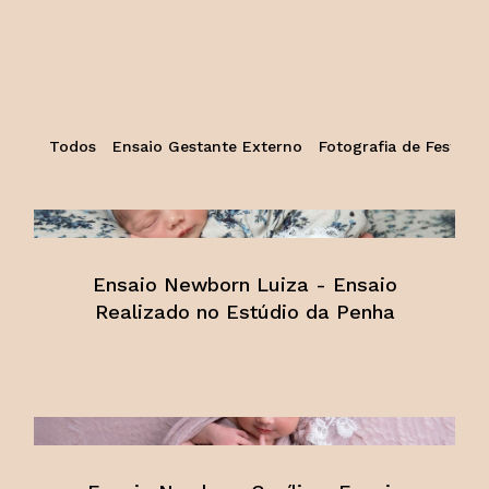
Todos
Ensaio Gestante Externo
Fotografia de Festa Inf
Ensaio Newborn Luiza - Ensaio
Realizado no Estúdio da Penha