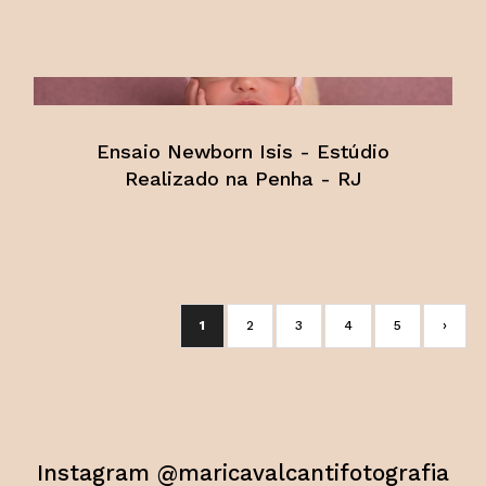
Ensaio Newborn Isis - Estúdio
Realizado na Penha - RJ
1
2
3
4
5
›
Instagram @maricavalcantifotografia