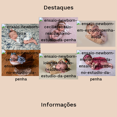
Destaques
Informações