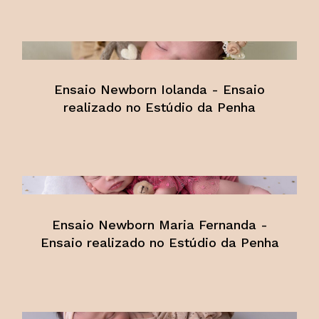
Ensaio Newborn Iolanda - Ensaio
realizado no Estúdio da Penha
Ensaio Newborn Maria Fernanda -
Ensaio realizado no Estúdio da Penha