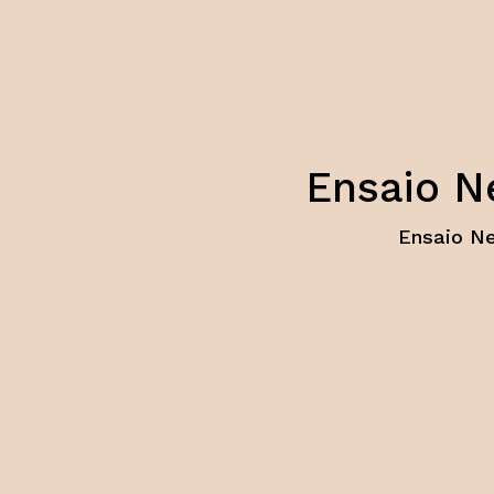
Ensaio N
Ensaio Ne