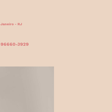
 Janeiro - RJ
1-96660-3929