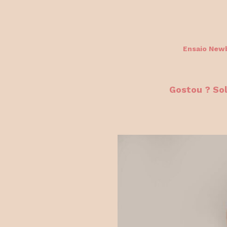
Ensaio Newb
Gostou ? So