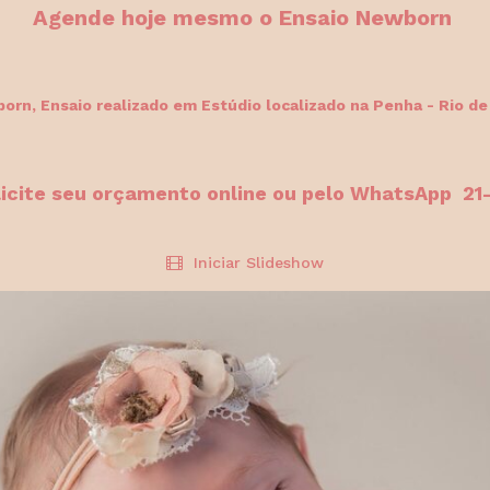
Agende hoje mesmo o Ensaio Newborn
orn, Ensaio
realizado em Estúdio localizado na Penha - Rio de
licite seu orçamento online ou pelo WhatsApp 2
Iniciar Slideshow