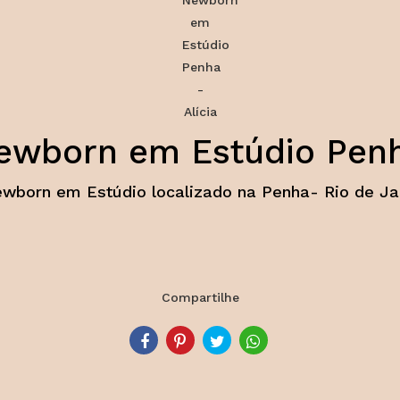
ewborn em Estúdio Penha
wborn em Estúdio localizado na Penha- Rio de Ja
Compartilhe