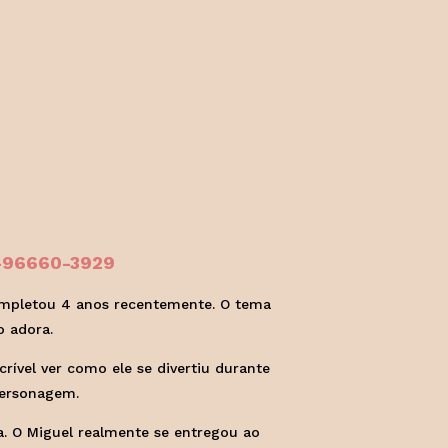
1-96660-3929
completou 4 anos recentemente. O tema
o adora.
rível ver como ele se divertiu durante
personagem.
a. O Miguel realmente se entregou ao