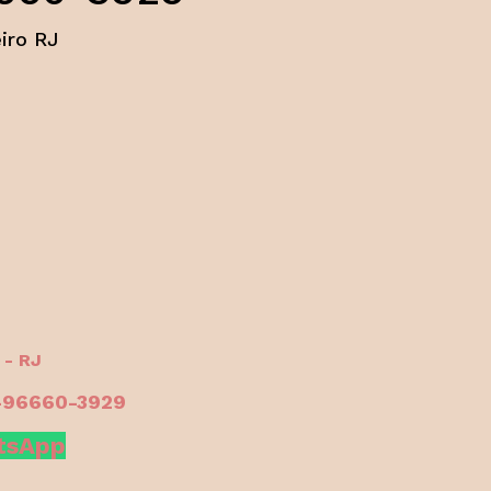
iro RJ
 - RJ
1-96660-3929
atsApp