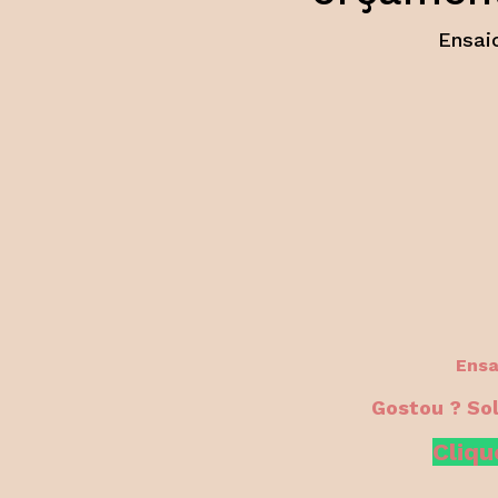
Ensai
Ensa
Gostou ? So
Cliqu