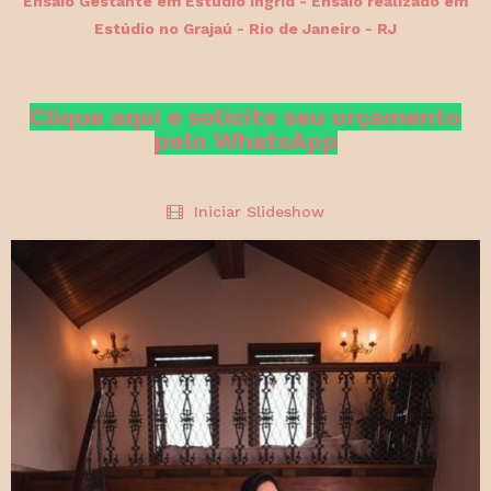
Ensaio Gestante em Estúdio Ingrid - Ensaio
realizado em
Estúdio no Grajaú - Rio de Janeiro - RJ
Clique aqui e solicite seu orçamento
pelo WhatsApp
Iniciar Slideshow